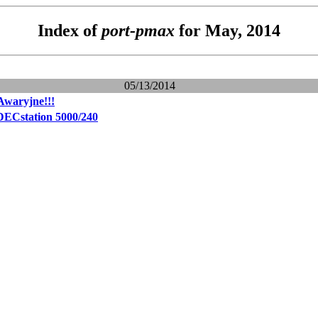
Index of
port-pmax
for May, 2014
05/13/2014
Awaryjne!!!
DECstation 5000/240