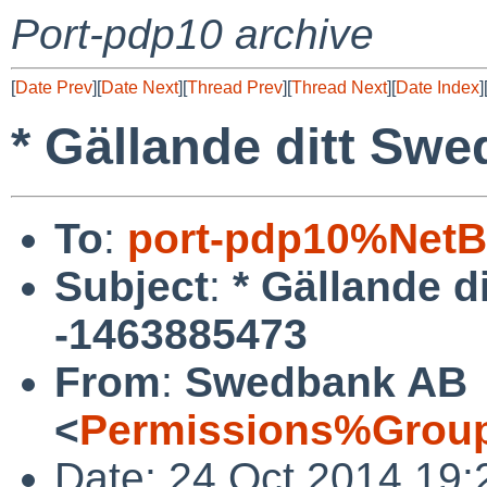
Port-pdp10 archive
[
Date Prev
][
Date Next
][
Thread Prev
][
Thread Next
][
Date Index
]
* Gällande ditt Swe
To
:
port-pdp10%NetB
Subject
:
* Gällande d
-1463885473
From
:
Swedbank AB
<
Permissions%Grou
Date: 24 Oct 2014 19