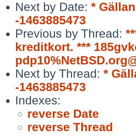
Next by Date:
* Gälla
-1463885473
Previous by Thread:
*
kreditkort. *** 185gvk
pdp10%NetBSD.org@l
Next by Thread:
* Gäl
-1463885473
Indexes:
reverse Date
reverse Thread