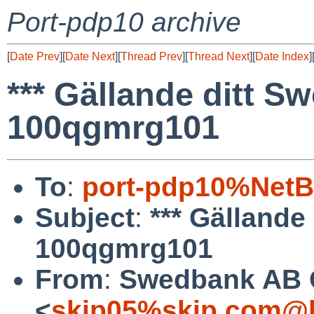
Port-pdp10 archive
[
Date Prev
][
Date Next
][
Thread Prev
][
Thread Next
][
Date Index
]
*** Gällande ditt S
100qgmrg101
To
:
port-pdp10%NetB
Subject
:
*** Gällande
100qgmrg101
From
:
Swedbank AB 
<
skip05%skip.com@l