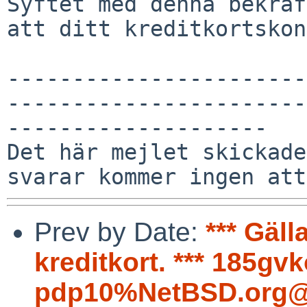
Syftet med denna bekräf
att ditt kreditkortskon
-----------------------
-----------------------
--------------------

Det här mejlet skickade
Prev by Date:
*** Gäl
kreditkort. *** 185gvk
pdp10%NetBSD.org@l