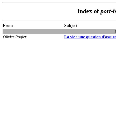
Index of
port-
From
Subject
Olivier Rogier
La vie : une question d'assur