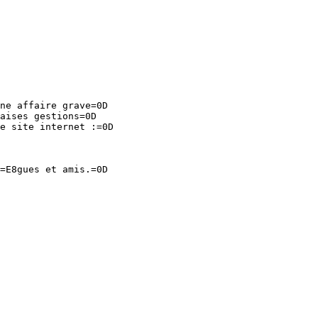
ne affaire grave=0D

aises gestions=0D

e site internet :=0D

=E8gues et amis.=0D
