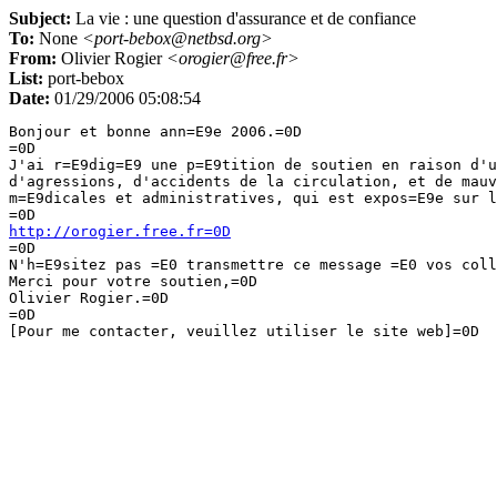
Subject:
La vie : une question d'assurance et de confiance
To:
None
<port-bebox@netbsd.org>
From:
Olivier Rogier
<orogier@free.fr>
List:
port-bebox
Date:
01/29/2006 05:08:54
Bonjour et bonne ann=E9e 2006.=0D

=0D

J'ai r=E9dig=E9 une p=E9tition de soutien en raison d'u
d'agressions, d'accidents de la circulation, et de mauv
m=E9dicales et administratives, qui est expos=E9e sur l
http://orogier.free.fr=0D

=0D

N'h=E9sitez pas =E0 transmettre ce message =E0 vos coll
Merci pour votre soutien,=0D

Olivier Rogier.=0D

=0D
