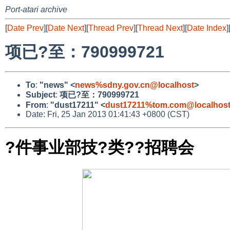
Port-atari archive
[
Date Prev
][
Date Next
][
Thread Prev
][
Thread Next
][
Date Index
]
项已?至：790999721
To
:
"news" <
news%sdny.gov.cn@localhost
>
Subject
:
项已?至：790999721
From
:
"dust17211" <
dust17211%tom.com@localhos
Date: Fri, 25 Jan 2013 01:41:43 +0800 (CST)
?件事业部技?类??招聘会