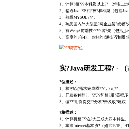
1、计算?相???本科及以上??，2年以上
2、精通Java EE相?技?和框架（包括Java?言基?/
3、熟悉MYSQL???；
4、熟悉国内外大型互?网企业架?或者?外
5、有Web及前端技?????者?先（包括_java
6、高度的?任心、良好的?通技巧和团?
实?Java研发工程? -
（
?位描述：
1、根?指定需求完成模???，?元??
2、开发各种静?、?态??和相?服?器程序
3、编???用例提交??分析?告及改?建议
?格描述：
1、计算机相???在?大三或大四本科生、
2、掌握Internet基本协?（如TCP/IP、