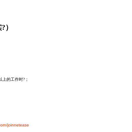
?）
以上的工作时?；
.com/joinnetease