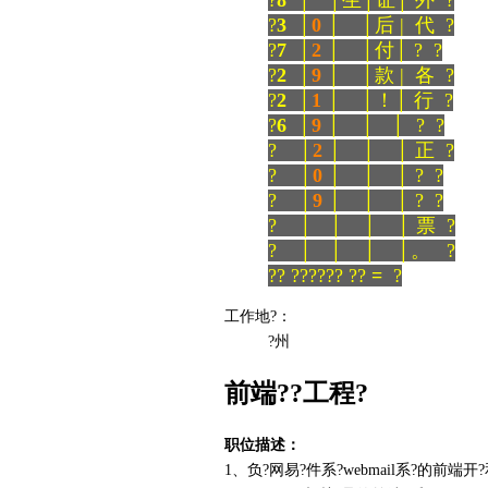
?
8
│ │生│证│ 外 ?
?
3
│
0
│ │后 | 代 ?
?
7
│
2
│ │付│ ? ?
?
2
│
9
│ │款 | 各 ?
?
2
│
1
│ │！│ 行 ?
?
6
│
9
│ │ │ ? ?
? │
2
│ │ │ 正 ?
? │
0
│ │ │ ? ?
? │
9
│ │ │ ? ?
? │ │ │ │ 票 ?
? │ │ │ │。 ?
?? ?????? ??
=
?
工作地?：
?州
前端??工程?
职位描述：
1、负?网易?件系?webmail系?的前端开