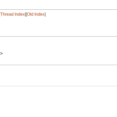
[
Thread Index
][
Old Index
]
t
>