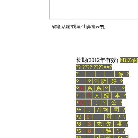
省籍;活蹦?跳蒸?山鼻祖云豹;
长期(2012年有效)
bBjZqk
?? ???? ????
==
?
? │ │ │ │ 你 ?
? │?│?│所│ 好 ?
?
Ｑ
│系│系│?│ ； ?
? │
?
│人│嫖│ 本 ?
?
Ｑ
│
?
│；│?│ 公 ?
?
+
│；│?│均│ 司 ?
?
2
│
1
│ │可│ ? ?
?
8
│
3
│先│先│ 期 ?
?
5
│
8
│ │验│ ? ?