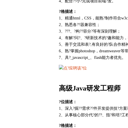
4、配合??小?完成项目前端?发。
?格描述：
1、精通html，CSS，能熟?制作符合w3
2、熟悉各??器兼容性；
3、???、?构??容分?等有深刻理解；
4、有解?问?、?研新技术的?趣和能力
5、善于交流和表?,有良好的?队合作精
6、熟?掌握photoshop，dreamweav
7、具?_javascript_、flash能力者优先。
高级Java研发工程师
?位描述：
1、深入?掘??需求??件开发提供技?方案
2、从事核心部分代?的??、指?和培?工
?格描述：