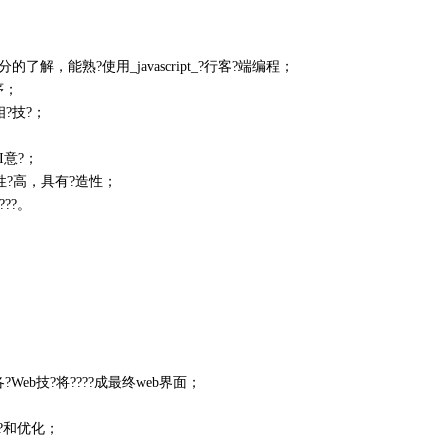
有充分的了解，能熟?使用_javascript_?行客?端编程；
序；
va相?技?；
；
I意?；
性?高，具有?造性；
??。
Web技?将????成最终web界面；
开?和优化；