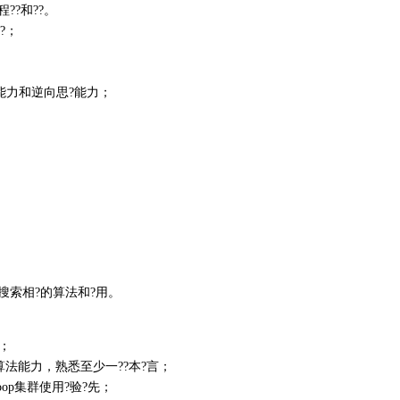
??和??。
?；
能力和逆向思?能力；
、搜索相?的算法和?用。
法；
效算法能力，熟悉至少一??本?言；
oop集群使用?验?先；