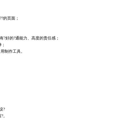
c??的页面；
，有?好的?通能力、高度的责任感；
神；
er等常用制作工具。
设?
程?。