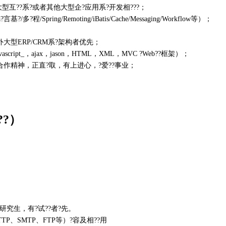
大型互??系?或者其他大型企?应用系?开发相???；
多?程/Spring/Remoting/iBatis/Cache/Messaging/Workflow等）；
大型ERP/CRM系?架构者优先；
script_，ajax，jason，HTML，XML，MVC ?Web??框架）；
合作精神，正直?取，有上进心，?爱??事业；
??）
研究生，有?试??者?先。
HTTP、SMTP、FTP等）?容及相??用