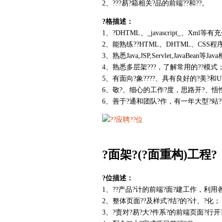
2、???易?箱相关?品的前端??和??。
?格描述：
1、?DHTML、_javascript_、Xml等
2、能熟练??HTML、DHTML、CSS程
3、熟悉Java,JSP,Servlet,JavaBean等Ja
4、熟悉多层架???，了解常用的??模式
5、有面向?象????、具有良好的?美?和U
6、敬?、细心的工作?度，思路开?、悟
6、善于?通和团队?作，有一年大型?站??
?面架?(?面重构)工程?
?位描述：
1、??产品?计的前端?面?建工作，利用各?
2、整体页面??及样式?结?的?计、?化；
3、?责对?易?大?件系?的前端页面?行