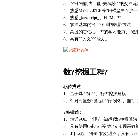
3、??的?程能力，能?完成较??的交互流程
4、熟悉MVC，J2EE等?用模型中至少一
5、熟悉_javascript_、HTML ??；
6、掌握基本的?件??和测?原理?方法；
7、高度的责任心，??的学习能力、?通
8、具有??的文???能力。
数?挖掘工程?
职位描述：
1、基于具??务??，?行??挖掘建模；
2、针对海量数?设?及??行?分析、推?
?格描述：
1、精通SQL，?理?计知?和数?挖掘算
2、具有使用C或Java等?言?立实现高
3、3年或以上海量?据处理??，具有Had