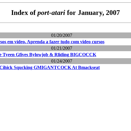
Index of
port-atari
for January, 2007
01/20/2007
rsos em vídeo. Aprenda a fazer tudo com video cursos
01/21/2007
e Tyeen Gfives Bylowjob & Rliding BIGCOCCK
01/24/2007
 Cihick Squcking GMIGANTCOCK At Bmackseat