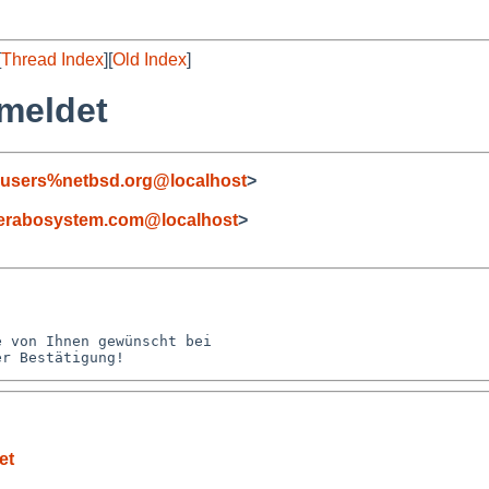
[
Thread Index
][
Old Index
]
emeldet
-users%netbsd.org@localhost
>
terabosystem.com@localhost
>
 von Ihnen gewünscht bei 

et