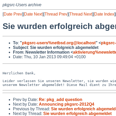
pkgsrc-Users archive
[
Date Prev
][
Date Next
][
Thread Prev
][
Thread Next
][
Date Index
]
Sie wurden erfolgreich abg
To
:
"
pkgsrc-users%netbsd.org@localhost
" <
pkgsrc
Subject
:
Sie wurden erfolgreich abgemeldet
From
:
Newsletter Information <
aktivierung%newslet
Date: Thu, 10 Jan 2013 09:49:04 +0100
Herzlichen Dank,

Leider verlassen Sie unseren Newsletter, sie wurden wie
Prev by Date:
Re: pkg_add question
Next by Date:
Announcing pkgsrc-2012Q4
Previous by Thread:
Sie wurden erfolgreich abgemeld
Next by Thread:
Sie wurden erfolgreich abgemeldet