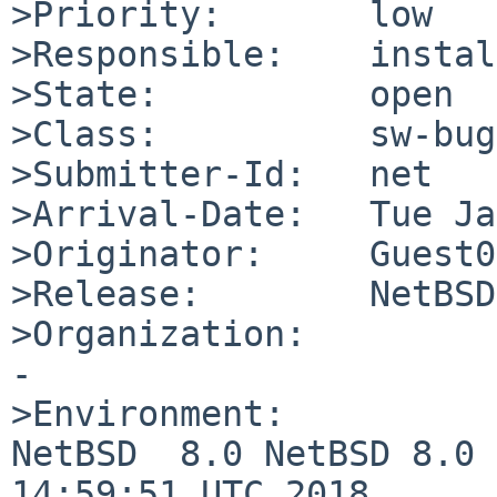
>Priority:       low

>Responsible:    instal
>State:          open

>Class:          sw-bug

>Submitter-Id:   net

>Arrival-Date:   Tue Ja
>Originator:     Guest01
>Release:        NetBSD
>Organization:

-

>Environment:

NetBSD  8.0 NetBSD 8.0 
14:59:51 UTC 2018  