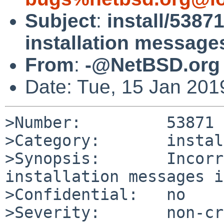
Subject
:
install/53871
installation messages
From
:
-@NetBSD.org
Date: Tue, 15 Jan 20
>Number:         53871

>Category:       install
>Synopsis:       Incorr
installation messages i
>Confidential:   no

>Severity:       non-cr