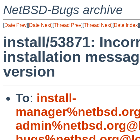
NetBSD-Bugs archive
[
Date Prev
][
Date Next
][
Thread Prev
][
Thread Next
][
Date Index
]
install/53871: Incor
installation messag
version
To
:
install-
manager%netbsd.org
admin%netbsd.org@l
bugs%netbsd.org@lo