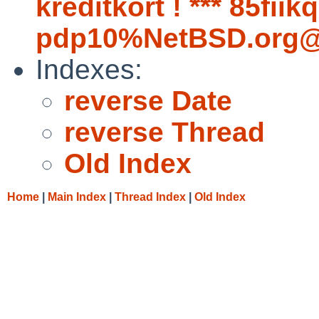
kreditkort ! *** 85fiik
pdp10%NetBSD.org@l
Indexes:
reverse Date
reverse Thread
Old Index
Home
|
Main Index
|
Thread Index
|
Old Index