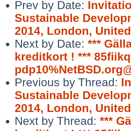
Prev by Date:
Invitat
Sustainable Develop
2014, London, Unite
Next by Date:
*** Gäl
kreditkort ! *** 85fiik
pdp10%NetBSD.org@l
Previous by Thread:
I
Sustainable Develop
2014, London, Unite
Next by Thread:
*** G