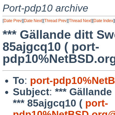
Port-pdp10 archive
[
Date Prev
][
Date Next
][
Thread Prev
][
Thread Next
][
Date Index
]
*** Gällande ditt Sw
85ajgcq10 ( port-
pdp10%NetBSD.org
To
:
port-pdp10%NetB
Subject
:
*** Gällande
*** 85ajgcq10 (
port-
pdp10%NetBSD.org@