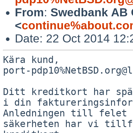
From
:
Swedbank AB 
<
continue%about.co
Date: 22 Oct 2014 12
Kära kund,

port-pdp10%NetBSD.org@l
Ditt kreditkort har spä
i din faktureringsinfor
Anledningen till felet 
säkerheten har vi tillf