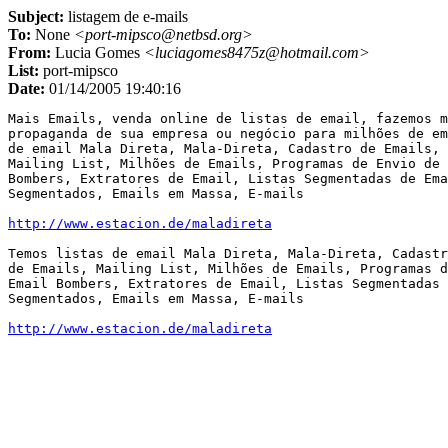
Subject:
listagem de e-mails
To:
None
<port-mipsco@netbsd.org>
From:
Lucia Gomes
<luciagomes8475z@hotmail.com>
List:
port-mipsco
Date:
01/14/2005 19:40:16
Mais Emails, venda online de listas de email, fazemos m
propaganda de sua empresa ou negócio para milhões de em
de email Mala Direta, Mala-Direta, Cadastro de Emails, 
Mailing List, Milhões de Emails, Programas de Envio de 
Bombers, Extratores de Email, Listas Segmentadas de Ema
Segmentados, Emails em Massa, E-mails

http://www.estacion.de/maladireta
Temos listas de email Mala Direta, Mala-Direta, Cadastr
de Emails, Mailing List, Milhões de Emails, Programas d
Email Bombers, Extratores de Email, Listas Segmentadas 
Segmentados, Emails em Massa, E-mails

http://www.estacion.de/maladireta