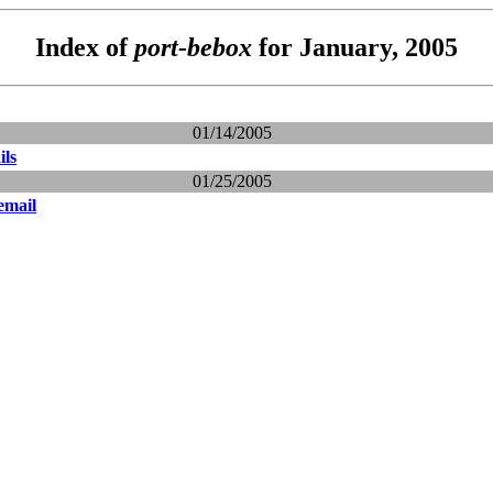
Index of
port-bebox
for January, 2005
01/14/2005
ils
01/25/2005
email