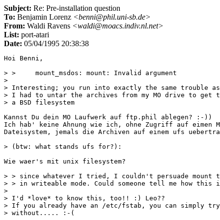
Subject:
Re: Pre-installation question
To:
Benjamin Lorenz
<benni@phil.uni-sb.de>
From:
Waldi Ravens
<waldi@moacs.indiv.nl.net>
List:
port-atari
Date:
05/04/1995 20:38:38
Hoi Benni,

> > 	mount_msdos: mount: Invalid argument

> 

> Interesting; you run into exactly the same trouble as
> I had to untar the archives from my MO drive to get t
> a BSD filesystem

Kannst Du dein MO Laufwerk auf ftp.phil ablegen? :-))

Ich hab' keine Ahnung wie ich, ohne Zugriff auf eimen M
Dateisystem, jemals die Archiven auf einem ufs uebertra
> (btw: what stands ufs for?):

Wie waer's mit unix filesystem?

> > since whatever I tried, I couldn't persuade mount t
> > in writeable mode. Could someone tell me how this i
> 

> I'd *love* to know this, too!! :) Leo??

> If you already have an /etc/fstab, you can simply try
> without..... :-(
