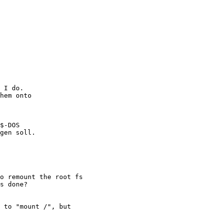
 I do.

hem onto

$-DOS

gen soll.

o remount the root fs

s done?

 to "mount /", but
