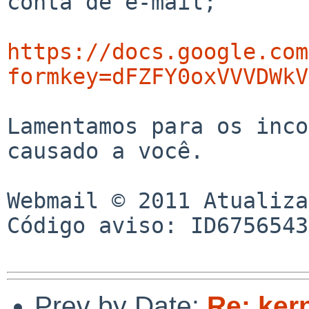
conta de e-mail;

https://docs.google.com
formkey=dFZFY0oxVVVDWkV
Lamentamos para os inco
causado a você.

Webmail © 2011 Atualiza
Código aviso: ID6756543
Prev by Date:
Re: ker