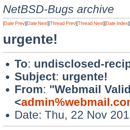
NetBSD-Bugs archive
[
Date Prev
][
Date Next
][
Thread Prev
][
Thread Next
][
Date Index
]
urgente!
To
:
undisclosed-recip
Subject
:
urgente!
From
:
"Webmail Vali
<
admin%webmail.com
Date: Thu, 22 Nov 201