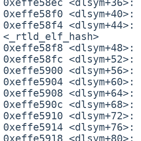
0xeffe58ec <dlsym+36>: 
0xeffe58f0 <dlsym+40>: 
0xeffe58f4 <dlsym+44>: 
<_rtld_elf_hash>

0xeffe58f8 <dlsym+48>: 
0xeffe58fc <dlsym+52>: 
0xeffe5900 <dlsym+56>: 
0xeffe5904 <dlsym+60>: 
0xeffe5908 <dlsym+64>: 
0xeffe590c <dlsym+68>: 
0xeffe5910 <dlsym+72>: 
0xeffe5914 <dlsym+76>: 
0xeffe5918 <dlsym+80>: 