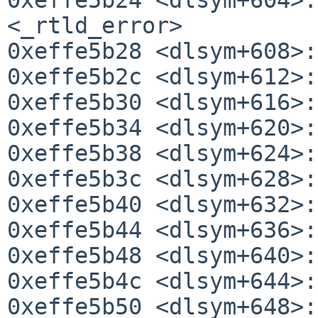
<_rtld_error>

0xeffe5b28 <dlsym+608>:
0xeffe5b2c <dlsym+612>:
0xeffe5b30 <dlsym+616>:
0xeffe5b34 <dlsym+620>:
0xeffe5b38 <dlsym+624>:
0xeffe5b3c <dlsym+628>:
0xeffe5b40 <dlsym+632>:
0xeffe5b44 <dlsym+636>:
0xeffe5b48 <dlsym+640>:
0xeffe5b4c <dlsym+644>:
0xeffe5b50 <dlsym+648>: