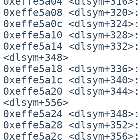
0xeffe5a04 <dlsym+316>:
0xeffe5a08 <dlsym+320>:
0xeffe5a0c <dlsym+324>:
0xeffe5a10 <dlsym+328>:
0xeffe5a14 <dlsym+332>:
<dlsym+348>

0xeffe5a18 <dlsym+336>:
0xeffe5a1c <dlsym+340>:
0xeffe5a20 <dlsym+344>:
<dlsym+556>

0xeffe5a24 <dlsym+348>:
0xeffe5a28 <dlsym+352>:
0xeffe5a2c <dlsym+356>: