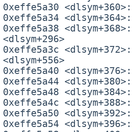
0xeffe5a30 <dlsym+360>:
0xeffe5a34 <dlsym+364>:
0xeffe5a38 <dlsym+368>:
<dlsym+296>

0xeffe5a3c <dlsym+372>:
<dlsym+556>

0xeffe5a40 <dlsym+376>:
0xeffe5a44 <dlsym+380>:
0xeffe5a48 <dlsym+384>:
0xeffe5a4c <dlsym+388>:
0xeffe5a50 <dlsym+392>:
0xeffe5a54 <dlsym+396>: