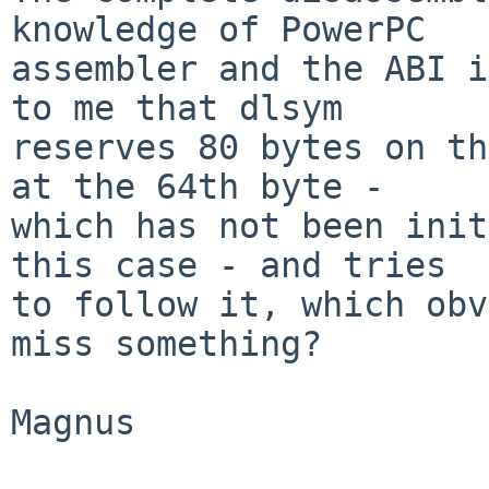
knowledge of PowerPC

assembler and the ABI i
to me that dlsym

reserves 80 bytes on th
at the 64th byte -

which has not been init
this case - and tries

to follow it, which obv
miss something?

Magnus
