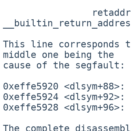
                retaddr = 
__builtin_return_addres
This line corresponds t
middle one being the

cause of the segfault:

0xeffe5920 <dlsym+88>: 
0xeffe5924 <dlsym+92>: 
0xeffe5928 <dlsym+96>: 
The complete disassembl