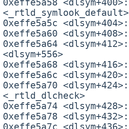
0xeffe5a58 <dlsym+400>:
<_rtld_symlook_default>

0xeffe5a5c <dlsym+404>:
0xeffe5a60 <dlsym+408>:
0xeffe5a64 <dlsym+412>:
<dlsym+556>

0xeffe5a68 <dlsym+416>:
0xeffe5a6c <dlsym+420>:
0xeffe5a70 <dlsym+424>:
<_rtld_dlcheck>

0xeffe5a74 <dlsym+428>:
0xeffe5a78 <dlsym+432>:
0xeffe5a7c <dlsym+436>: