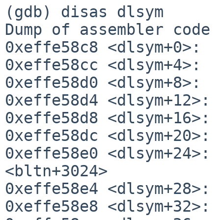
(gdb) disas dlsym

Dump of assembler code 
0xeffe58c8 <dlsym+0>:  
0xeffe58cc <dlsym+4>:  
0xeffe58d0 <dlsym+8>:  
0xeffe58d4 <dlsym+12>: 
0xeffe58d8 <dlsym+16>: 
0xeffe58dc <dlsym+20>: 
0xeffe58e0 <dlsym+24>: 
<bltn+3024>

0xeffe58e4 <dlsym+28>: 
0xeffe58e8 <dlsym+32>: 