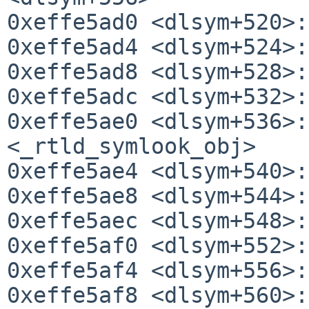
0xeffe5ad0 <dlsym+520>:
0xeffe5ad4 <dlsym+524>:
0xeffe5ad8 <dlsym+528>:
0xeffe5adc <dlsym+532>:
0xeffe5ae0 <dlsym+536>:
<_rtld_symlook_obj>

0xeffe5ae4 <dlsym+540>:
0xeffe5ae8 <dlsym+544>:
0xeffe5aec <dlsym+548>:
0xeffe5af0 <dlsym+552>:
0xeffe5af4 <dlsym+556>:
0xeffe5af8 <dlsym+560>: