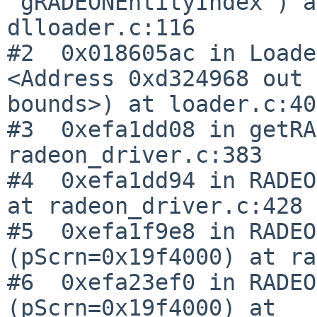
"gRADEONEntityIndex") a
dlloader.c:116

#2  0x018605ac in Loade
<Address 0xd324968 out 
bounds>) at loader.c:409
#3  0xefa1dd08 in getRA
radeon_driver.c:383

#4  0xefa1dd94 in RADEO
at radeon_driver.c:428

#5  0xefa1f9e8 in RADEO
(pScrn=0x19f4000) at ra
#6  0xefa23ef0 in RADEO
(pScrn=0x19f4000) at 
