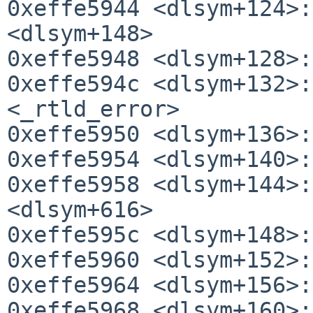
0xeffe5944 <dlsym+124>:
<dlsym+148>

0xeffe5948 <dlsym+128>:
0xeffe594c <dlsym+132>:
<_rtld_error>

0xeffe5950 <dlsym+136>:
0xeffe5954 <dlsym+140>:
0xeffe5958 <dlsym+144>:
<dlsym+616>

0xeffe595c <dlsym+148>:
0xeffe5960 <dlsym+152>:
0xeffe5964 <dlsym+156>:
0xeffe5968 <dlsym+160>: