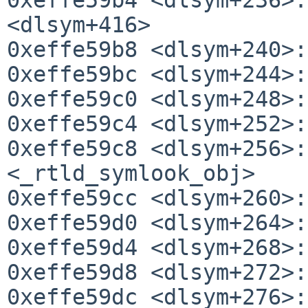
<dlsym+416>

0xeffe59b8 <dlsym+240>:
0xeffe59bc <dlsym+244>:
0xeffe59c0 <dlsym+248>:
0xeffe59c4 <dlsym+252>:
0xeffe59c8 <dlsym+256>:
<_rtld_symlook_obj>

0xeffe59cc <dlsym+260>:
0xeffe59d0 <dlsym+264>:
0xeffe59d4 <dlsym+268>:
0xeffe59d8 <dlsym+272>:
0xeffe59dc <dlsym+276>: