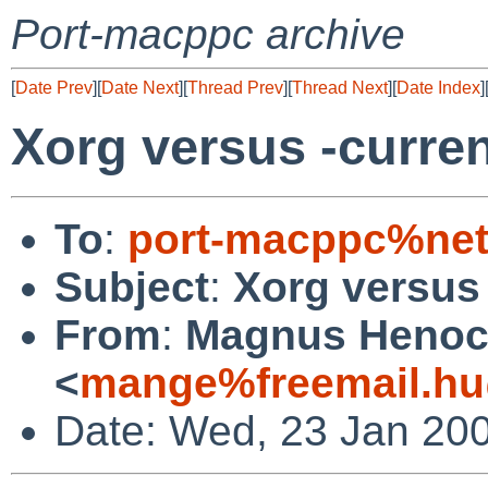
Port-macppc archive
[
Date Prev
][
Date Next
][
Thread Prev
][
Thread Next
][
Date Index
]
Xorg versus -curre
To
:
port-macppc%net
Subject
:
Xorg versus 
From
:
Magnus Heno
<
mange%freemail.hu
Date: Wed, 23 Jan 20