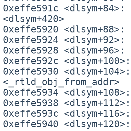
0xeffe591c <dlsym+84>: 
<dlsym+420>

0xeffe5920 <dlsym+88>: 
0xeffe5924 <dlsym+92>: 
0xeffe5928 <dlsym+96>: 
0xeffe592c <dlsym+100>:
0xeffe5930 <dlsym+104>:
<_rtld_obj_from_addr>

0xeffe5934 <dlsym+108>:
0xeffe5938 <dlsym+112>:
0xeffe593c <dlsym+116>:
0xeffe5940 <dlsym+120>: