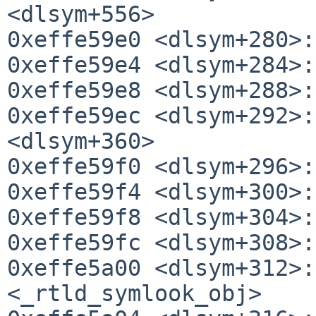
<dlsym+556>

0xeffe59e0 <dlsym+280>:
0xeffe59e4 <dlsym+284>:
0xeffe59e8 <dlsym+288>:
0xeffe59ec <dlsym+292>:
<dlsym+360>

0xeffe59f0 <dlsym+296>:
0xeffe59f4 <dlsym+300>:
0xeffe59f8 <dlsym+304>:
0xeffe59fc <dlsym+308>:
0xeffe5a00 <dlsym+312>:
<_rtld_symlook_obj>
