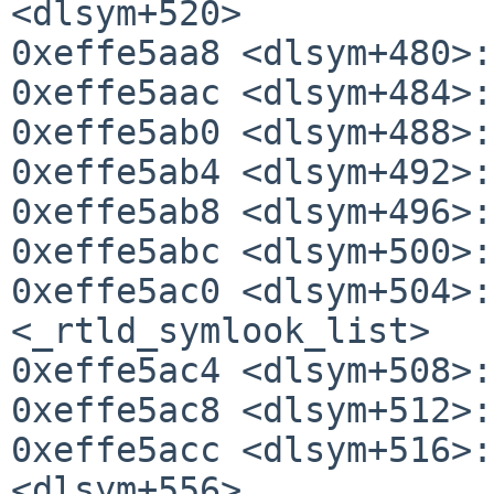
<dlsym+520>

0xeffe5aa8 <dlsym+480>:
0xeffe5aac <dlsym+484>:
0xeffe5ab0 <dlsym+488>:
0xeffe5ab4 <dlsym+492>:
0xeffe5ab8 <dlsym+496>:
0xeffe5abc <dlsym+500>:
0xeffe5ac0 <dlsym+504>:
<_rtld_symlook_list>

0xeffe5ac4 <dlsym+508>:
0xeffe5ac8 <dlsym+512>:
0xeffe5acc <dlsym+516>:
<dlsym+556>
