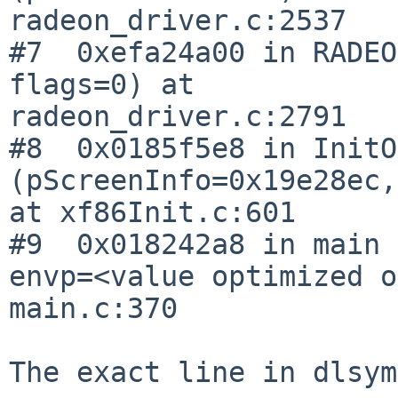
radeon_driver.c:2537

#7  0xefa24a00 in RADEO
flags=0) at 

radeon_driver.c:2791

#8  0x0185f5e8 in InitO
(pScreenInfo=0x19e28ec,
at xf86Init.c:601

#9  0x018242a8 in main 
envp=<value optimized o
main.c:370

The exact line in dlsym