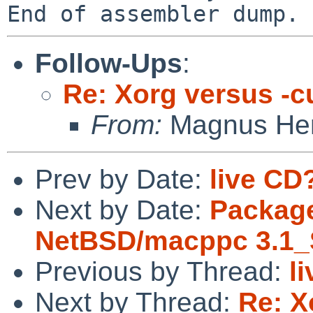
Follow-Ups
:
Re: Xorg versus -c
From:
Magnus He
Prev by Date:
live CD
Next by Date:
Package
NetBSD/macppc 3.1_
Previous by Thread:
l
Next by Thread:
Re: X