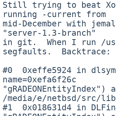
Still trying to beat Xo
running -current from

mid-December with jemal
"server-1.3-branch"

in git.  When I run /us
segfaults.  Backtrace:

#0  0xeffe5924 in dlsym
name=0xefa6f26c 

"gRADEONEntityIndex") at
/media/e/netbsd/src/lib
#1  0x018631d4 in DLFin