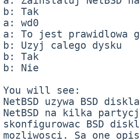
a: Zainstaluj NetBSD na
b: Tak

a: wd0

a: To jest prawidlowa g
b: Uzyj calego dysku

b: Tak

b: Nie

You will see:

NetBSD uzywa BSD diskla
NetBSD na kilka partycj
skonfigurowac BSD diskl
mozliwosci. Sa one opis