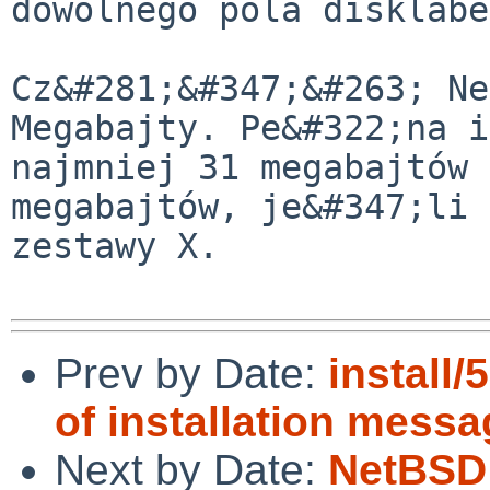
dowolnego pola disklabe
Cz&#281;&#347;&#263; Ne
Megabajty. Pe&#322;na i
najmniej 31 megabajtów 
megabajtów, je&#347;li 
zestawy X.

Prev by Date:
install/
of installation messa
Next by Date:
NetBSD 