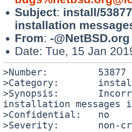
Subject
:
install/53877
installation messages
From
:
-@NetBSD.org
Date: Tue, 15 Jan 20
>Number:         53877

>Category:       install
>Synopsis:       Incorr
installation messages i
>Confidential:   no

>Severity:       non-cr