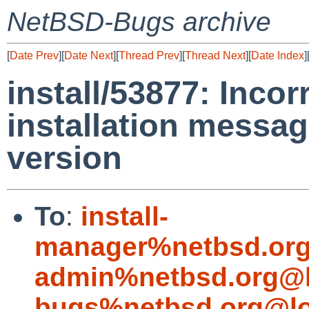
NetBSD-Bugs archive
[
Date Prev
][
Date Next
][
Thread Prev
][
Thread Next
][
Date Index
]
install/53877: Incor
installation messag
version
To
:
install-
manager%netbsd.org
admin%netbsd.org@l
bugs%netbsd.org@lo