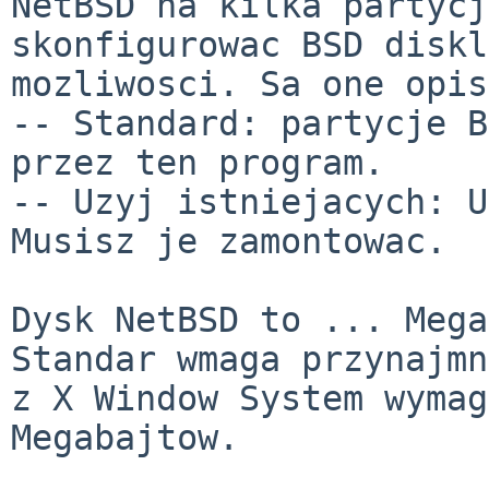
NetBSD na kilka partycj
skonfigurowac BSD diskl
mozliwosci. Sa one opis
-- Standard: partycje B
przez ten program.

-- Uzyj istniejacych: U
Musisz je zamontowac.

Dysk NetBSD to ... Mega
Standar wmaga przynajmn
z X Window System wymag
Megabajtow.
