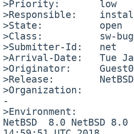
>Priority:       low

>Responsible:    instal
>State:          open

>Class:          sw-bug

>Submitter-Id:   net

>Arrival-Date:   Tue Ja
>Originator:     Guest01
>Release:        NetBSD
>Organization:

-

>Environment:

NetBSD  8.0 NetBSD 8.0 
14:59:51 UTC 2018  