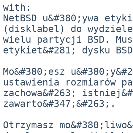
with:

NetBSD u&#380;ywa etyki
(disklabel) do wydziele
wielu partycji BSD. Mus
etykiet&#281; dysku BSD
Mo&#380;esz u&#380;y&#2
ustawienia rozmiarów pa
zachowa&#263; istniej&#
zawarto&#347;&#263;.

Otrzymasz mo&#380;liwo&